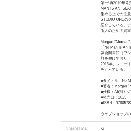
第一弾(2019年
MAN IS AN 
集める上での注意
STUDIO O
紹介している。デ
る人のための貴重
Morgan "Moman" 
「No Man Is
議会図書館（ワシ
熱を傾けており、
2016年、レコード
を行っている。
■タイトル：No Man i
■著者：Morgan "M
■仕様：A5判 / ソ
■発売日：2025
■ISBN：9780578
ウェブショップの
CONDITION
M