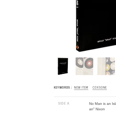
KEYWORDS :
NEW ITEM
COXSONE
SIDE A
No Man is an Is
an" Nixon