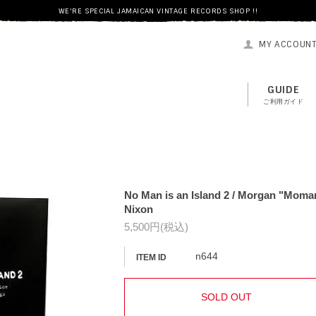
WE'RE SPECIAL JAMAICAN VINTAGE RECORDS SHOP !!
MY ACCOUN
GUIDE
ご利用ガイド
No Man is an Island 2 / Morgan "Moma
Nixon
5,500円(税込)
n644
ITEM ID
SOLD OUT