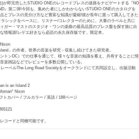
発売)が即完売したSTUDIO ONEのレコードプレスの迷路をナビゲートする『NO
ISLAND』第二弾!今回も、集めた者にしかわからないSTUDIO ONEのカタログを
点とプレスの見分け方など豊富な知識が凝縮!彼が長年に渡って購入してきた
NEのクラシックをベースに、リスナー/コレクターのために、大量のラベルと共に
ィガー・マストのスタジオ・ワンの楽曲の最高品質のプレス盤を探す旅に出
な情報源!レゲエ好きなら必読の永久保存版です。限定本。
Nixon
 An Island」の作者。世界の音楽を研究・収集し続けてきた研究者。
ントンDC）での仕事を通じて、様々な音楽の知識を蓄え、共有することに情
音楽雑誌などでレビューを多数公開している。
レーベルThe Long Road Societyをオークランドにて共同設立し、出版活動
s an Island 2
oman" Nixon
フトカバー / フルカラー / 英語 / 188ページ
365121
レコードと同梱可能です。