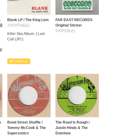
ス
Blank LP / The King Lion
FAR EAST RECORDS
話
3,850円(税込)
Original Sticker
550円(税込)
Killer Ska Album. [ Last
Call (JP) ]
冊
SAMPLE
s
Bond Street Shuffle /
The Road Is Rough /
Tommy McCook & The
Justin Hinds & The
Supersonics
Dominos