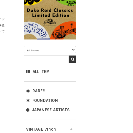
イド
せる
いて
ALL ITEM
RARE!!
FOUNDATION
JAPANESE ARTISTS
VINTAGE 7inch