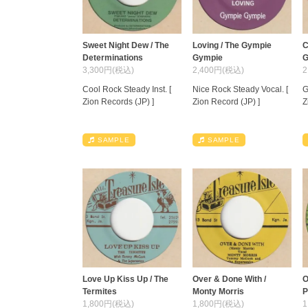
Sweet Night Dew / The
Loving / The Gympie
C
Determinations
Gympie
G
3,300円(税込)
2,400円(税込)
2
Cool Rock Steady Inst. [
Nice Rock Steady Vocal. [
G
Zion Records (JP) ]
Zion Record (JP) ]
Z
SAMPLE
SAMPLE
Love Up Kiss Up / The
Over & Done With /
O
Termites
Monty Morris
P
1,800円(税込)
1,800円(税込)
1