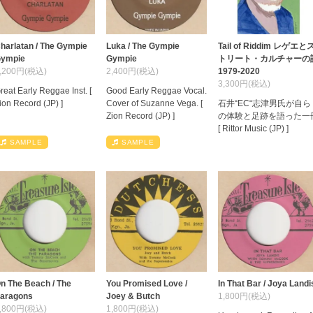
harlatan / The Gympie
Luka / The Gympie
Tail of Riddim レゲエと
ympie
Gympie
トリート・カルチャーの
,200円(税込)
2,400円(税込)
1979-2020
3,300円(税込)
reat Early Reggae Inst. [
Good Early Reggae Vocal.
ion Record (JP) ]
Cover of Suzanne Vega. [
石井“EC“志津男氏が自ら
Zion Record (JP) ]
の体験と足跡を語った一
[ Rittor Music (JP) ]
SAMPLE
SAMPLE
n The Beach / The
You Promised Love /
In That Bar / Joya Landi
aragons
Joey & Butch
1,800円(税込)
,800円(税込)
1,800円(税込)